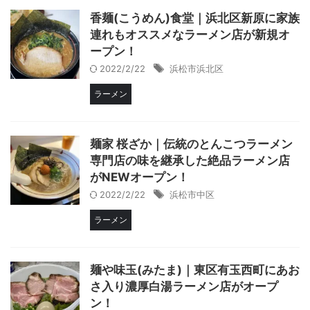
香麺(こうめん)食堂｜浜北区新原に家族
連れもオススメなラーメン店が新規オ
ープン！
2022/2/22
浜松市浜北区
ラーメン
麺家 桜ざか｜伝統のとんこつラーメン
専門店の味を継承した絶品ラーメン店
がNEWオープン！
2022/2/22
浜松市中区
ラーメン
麺や味玉(みたま)｜東区有玉西町にあお
さ入り濃厚白湯ラーメン店がオープ
ン！