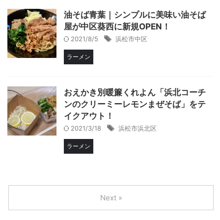
油そば青葉｜シンプルに美味い油そば
屋が中区葵西に新規OPEN！
2021/8/5
浜松市中区
ラーメン
おえかき別暖簾くれよん「浜北コーチ
ンのクリーミーレモンまぜそば」をテ
イクアウト！
2021/3/18
浜松市浜北区
ラーメン
Next »