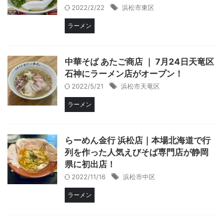
2022/2/22
浜松市東区
ラーメン
中華そば あたご商店 ｜ 7月24日天竜区
石神にラーメン店がオープン！
2022/5/21
浜松市天竜区
ラーメン
らーめん金行 浜松店｜本場北海道で行
列を作った人気えびそば専門店が静岡
県に初出店！
2022/11/16
浜松市中区
ラーメン