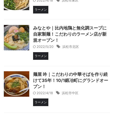
2022/4/18
浜松市東区
ラーメン
みなとや｜比内地鶏と無化調スープに
自家製麺！こだわりのラーメン店が新
規オープン！
2022/5/20
浜松市北区
ラーメン
麺屋 吟｜こだわりの中華そばを作り続
けて35年！10/1鍛冶町にグランドオー
プン！
2022/4/18
浜松市中区
ラーメン