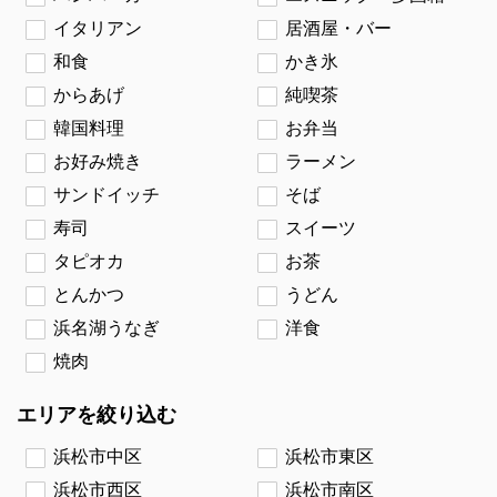
イタリアン
居酒屋・バー
和食
かき氷
からあげ
純喫茶
韓国料理
お弁当
お好み焼き
ラーメン
サンドイッチ
そば
寿司
スイーツ
タピオカ
お茶
とんかつ
うどん
浜名湖うなぎ
洋食
焼肉
エリアを絞り込む
浜松市中区
浜松市東区
浜松市西区
浜松市南区