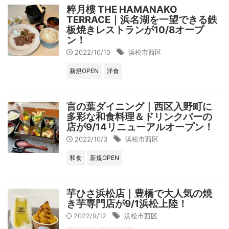
粹月樓 THE HAMANAKO
TERRACE｜浜名湖を一望できる鉄
板焼きレストランが10/8オープ
ン！
2022/10/10
浜松市西区
新規OPEN
洋食
言の葉ダイニング｜西区入野町に
多彩な和食料理＆ドリンクバーの
店が9/14リニューアルオープン！
2022/10/3
浜松市西区
和食
新規OPEN
芋ひさ浜松店｜豊橋で大人気の焼
き芋専門店が9/1浜松上陸！
2022/9/12
浜松市西区