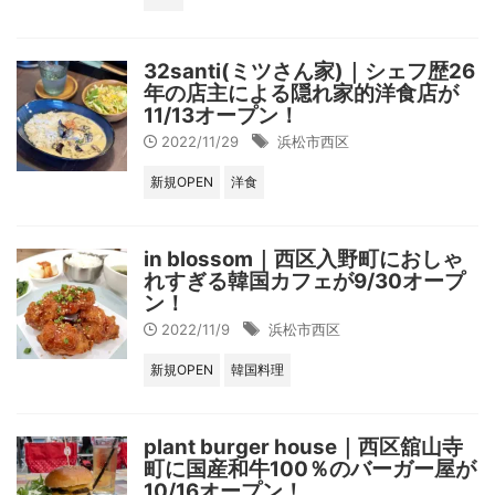
32santi(ミツさん家)｜シェフ歴26
年の店主による隠れ家的洋食店が
11/13オープン！
2022/11/29
浜松市西区
新規OPEN
洋食
in blossom｜西区入野町におしゃ
れすぎる韓国カフェが9/30オープ
ン！
2022/11/9
浜松市西区
新規OPEN
韓国料理
plant burger house｜西区舘山寺
町に国産和牛100％のバーガー屋が
10/16オープン！