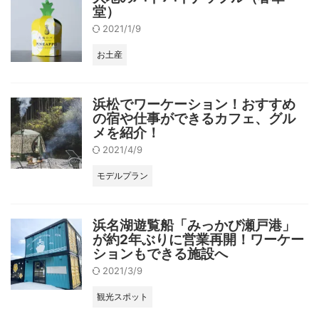
堂）
2021/1/9
お土産
浜松でワーケーション！おすすめ
の宿や仕事ができるカフェ、グル
メを紹介！
2021/4/9
モデルプラン
浜名湖遊覧船「みっかび瀬戸港」
が約2年ぶりに営業再開！ワーケー
ションもできる施設へ
2021/3/9
観光スポット