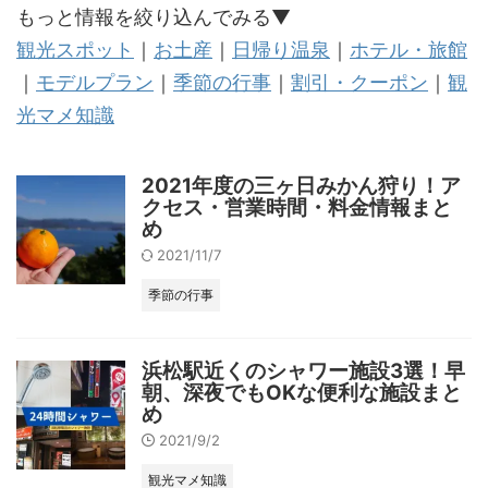
もっと情報を絞り込んでみる▼
観光スポット
｜
お土産
｜
日帰り温泉
｜
ホテル・旅館
｜
モデルプラン
｜
季節の行事
｜
割引・クーポン
｜
観
光マメ知識
2021年度の三ヶ日みかん狩り！ア
クセス・営業時間・料金情報まと
め
2021/11/7
季節の行事
浜松駅近くのシャワー施設3選！早
朝、深夜でもOKな便利な施設まと
め
2021/9/2
観光マメ知識