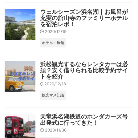
ウェルシーズン浜名湖｜お風呂が
充実の舘山寺のファミリーホテル
を宿泊レポ！
2020/12/19
ホテル・旅館
浜松観光するならレンタカーは必
須？安く借りられる比較予約サイ
トを紹介
2020/12/18
観光マメ知識
天竜浜名湖鉄道のホンダカーズ号
出発式に行ってきた！
2020/11/30