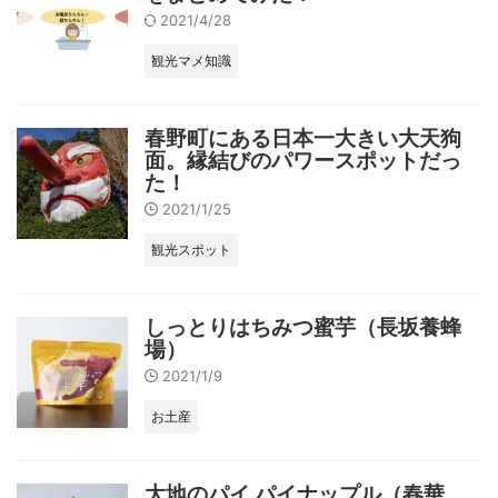
2021/4/28
観光マメ知識
春野町にある日本一大きい大天狗
面。縁結びのパワースポットだっ
た！
2021/1/25
観光スポット
しっとりはちみつ蜜芋（長坂養蜂
場）
2021/1/9
お土産
大地のパイ パイナップル（春華