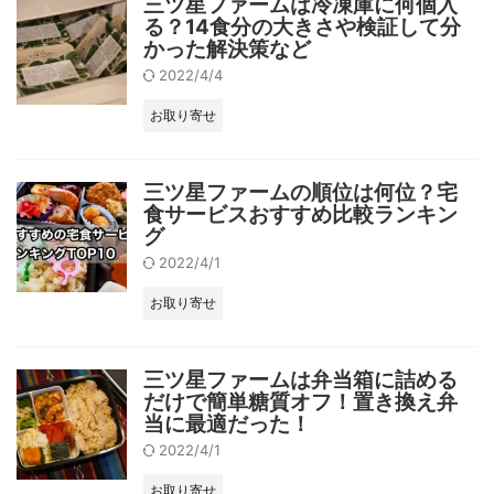
三ツ星ファームは冷凍庫に何個入
る？14食分の大きさや検証して分
かった解決策など
2022/4/4
お取り寄せ
三ツ星ファームの順位は何位？宅
食サービスおすすめ比較ランキン
グ
2022/4/1
お取り寄せ
三ツ星ファームは弁当箱に詰める
だけで簡単糖質オフ！置き換え弁
当に最適だった！
2022/4/1
お取り寄せ