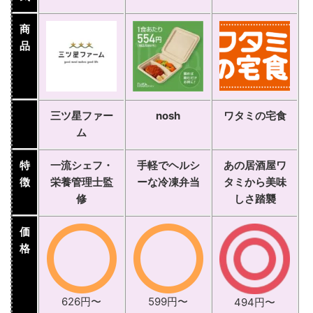
商
品
三ツ星ファー
nosh
ワタミの宅食
ム
特
一流シェフ・
手軽でヘルシ
あの居酒屋ワ
徴
栄養管理士監
ーな冷凍弁当
タミから美味
修
しさ踏襲
価
格
626円〜
599円〜
494円〜