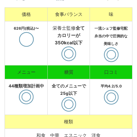
価格
食事バランス
味
栄養士監修
全て
626
円(税込)〜
一流シェフ監修宅配
カロリーが
弁当の中で圧倒的な
350kcal以下
美味しさ
メニュー
糖質
口コミ
44種類増加計画中
全てのメニューで
平均4.2/5.0
25g以下
種類
和食 中華 エスニック 洋食