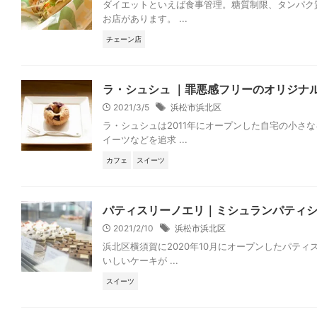
ダイエットといえば食事管理。糖質制限、タンパク質
お店があります。 ...
チェーン店
ラ・シュシュ ｜罪悪感フリーのオリジナ
2021/3/5
浜松市浜北区
ラ・シュシュは2011年にオープンした自宅の小
イーツなどを追求 ...
カフェ
スイーツ
パティスリーノエリ｜ミシュランパティ
2021/2/10
浜松市浜北区
浜北区横須賀に2020年10月にオープンしたパテ
いしいケーキが ...
スイーツ