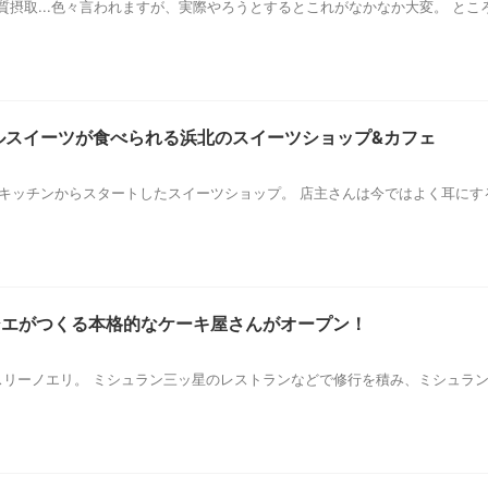
摂取...色々言われますが、実際やろうとするとこれがなかなか大変。 と
ルスイーツが食べられる浜北のスイーツショップ&カフェ
さなキッチンからスタートしたスイーツショップ。 店主さんは今ではよく耳に
シエがつくる本格的なケーキ屋さんがオープン！
ィスリーノエリ。 ミシュラン三ッ星のレストランなどで修行を積み、ミシュ