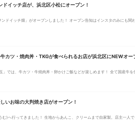
サンドイッチ店が、浜北区小松にオープン！
サンドイッチ畑」がオープンしました！ オープン告知はインスタのみにも関
牛カツ・焼肉丼・TKGが食べられるお店が浜北区にNEWオー
玉」では、牛カツ・牛焼肉丼・卵かけご飯などが楽しめます！ 全て国産牛を使用し、
優しいお味の大判焼き店がオープン！
(ゆうむ)へ行ってきました！ 生地からあんこ、クリームまで自家製。店主一