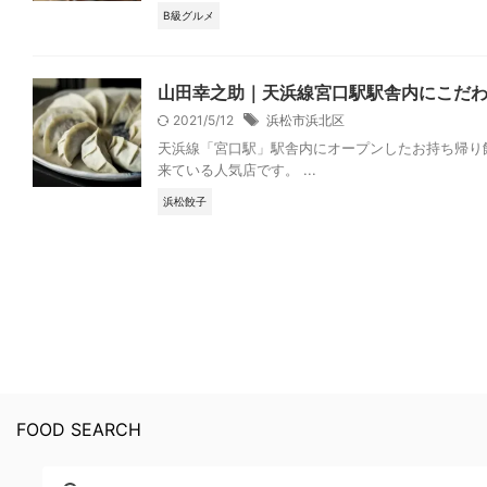
B級グルメ
山田幸之助｜天浜線宮口駅駅舎内にこだ
2021/5/12
浜松市浜北区
天浜線「宮口駅」駅舎内にオープンしたお持ち帰り
来ている人気店です。 ...
浜松餃子
FOOD SEARCH