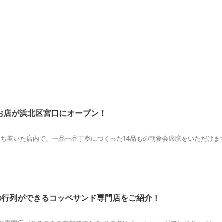
るお店が浜北区宮口にオープン！
 落ち着いた店内で、一品一品丁寧につくった14品もの朝食会席膳をいただけ
美薗の行列ができるコッペサンド専門店をご紹介！