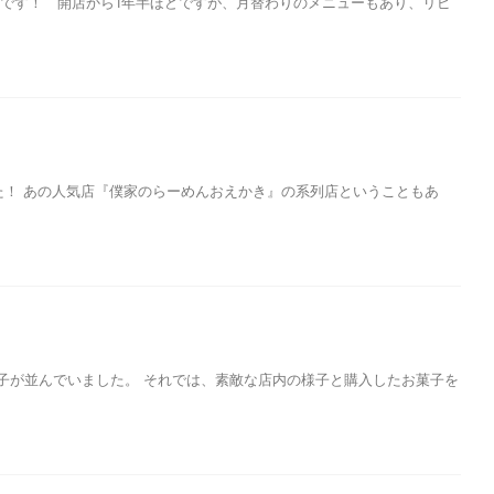
）」です！ 開店から1年半ほどですが、月替わりのメニューもあり、リピ
た！ あの人気店『僕家のらーめんおえかき』の系列店ということもあ
菓子が並んでいました。 それでは、素敵な店内の様子と購入したお菓子を