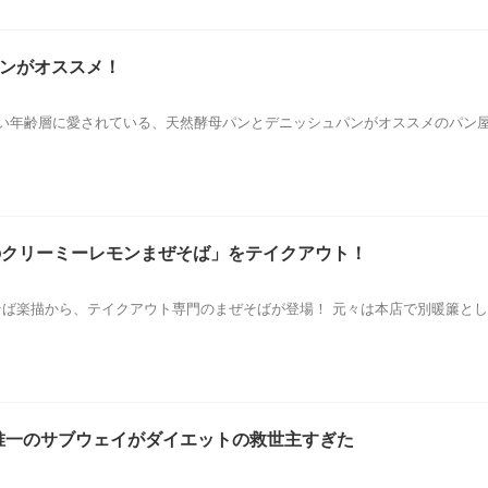
パンがオススメ！
い年齢層に愛されている、天然酵母パンとデニッシュパンがオススメのパン屋さ
のクリーミーレモンまぜそば」をテイクアウト！
華そば楽描から、テイクアウト専門のまぜそばが登場！ 元々は本店で別暖簾と
唯一のサブウェイがダイエットの救世主すぎた