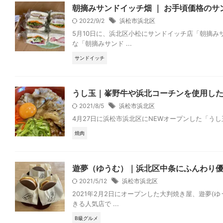
朝摘みサンドイッチ畑 ｜ お手頃価格の
2022/9/2
浜松市浜北区
5月10日に、浜北区小松にサンドイッチ店「朝摘み
な「朝摘みサンド ...
サンドイッチ
うし玉｜峯野牛や浜北コーチンを使用した
2021/8/5
浜松市浜北区
4月27日に浜松市浜北区にNEWオープンした「うし
焼肉
遊夢（ゆうむ）｜浜北区中条にふんわり
2021/5/12
浜松市浜北区
2021年2月2日にオープンした大判焼き屋、遊夢
きる人気店で ...
B級グルメ