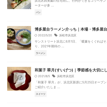
浜北区西美薗の住宅街に、行列ができるコッペサンド
ーターが多 ...
パン
博多屋台ラーメン介っち｜本場・博多屋
2022/5/20
浜松市浜北区
サンストリート浜北に6月1日、「暖簾をくぐれば
り、2021年期待の ...
ラーメン
和菓子 翠月(すいげつ)｜季節感を大切
2021/8/5
浜松市浜北区
「和菓子 翠月」が、浜北区新原に5月25日オープ
ご紹介いたしま ...
スイーツ