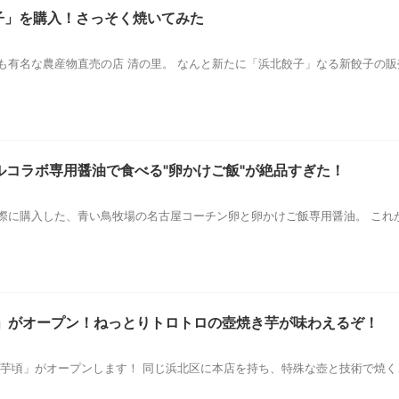
子」を購入！さっそく焼いてみた
も有名な農産物直売の店 清の里。 なんと新たに「浜北餃子」なる新餃子の
ルコラボ専用醤油で食べる"卵かけご飯"が絶品すぎた！
際に購入した、青い鳥牧場の名古屋コーチン卵と卵かけご飯専用醤油。 これ
店」がオープン！ねっとりトロトロの壺焼き芋が味わえるぞ！
芋頃」がオープンします！ 同じ浜北区に本店を持ち、特殊な壺と技術で焼く