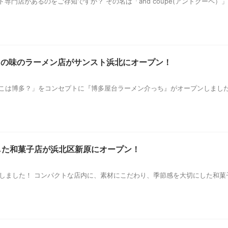
専門店があるのをご存知ですか？ その名は「and coupé(アンドクーペ
台の味のラーメン店がサンスト浜北にオープン！
そこは博多？」をコンセプトに『博多屋台ラーメン介っち』がオープンしまし
にした和菓子店が浜北区新原にオープン！
ンしました！ コンパクトな店内に、素材にこだわり、季節感を大切にした和