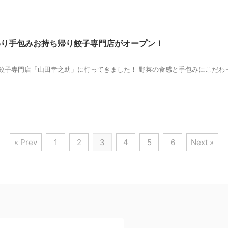
わり手包みお持ち帰り餃子専門店がオープン！
餃子専門店「山田幸之助」に行ってきました！ 野菜の食感と手包みにこだわ
« Prev
1
2
3
4
5
6
Next »