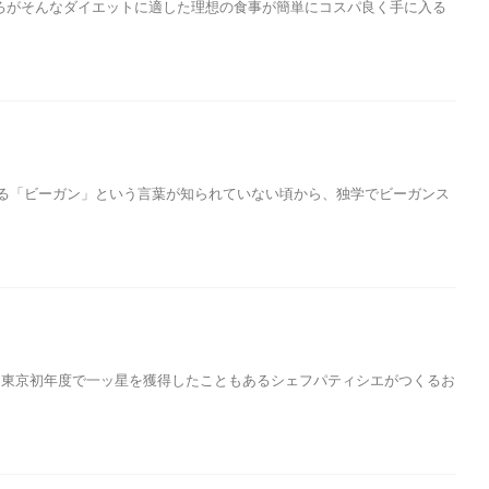
ころがそんなダイエットに適した理想の食事が簡単にコスパ良く手に入る
する「ビーガン」という言葉が知られていない頃から、独学でビーガンス
ラン東京初年度で一ッ星を獲得したこともあるシェフパティシエがつくるお