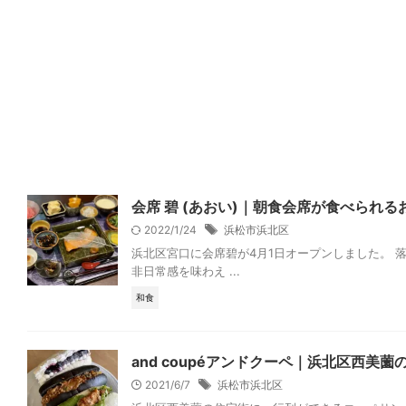
会席 碧 (あおい)｜朝食会席が食べられ
2022/1/24
浜松市浜北区
浜北区宮口に会席碧が4月1日オープンしました。
非日常感を味わえ ...
和食
and coupéアンドクーペ｜浜北区西
2021/6/7
浜松市浜北区