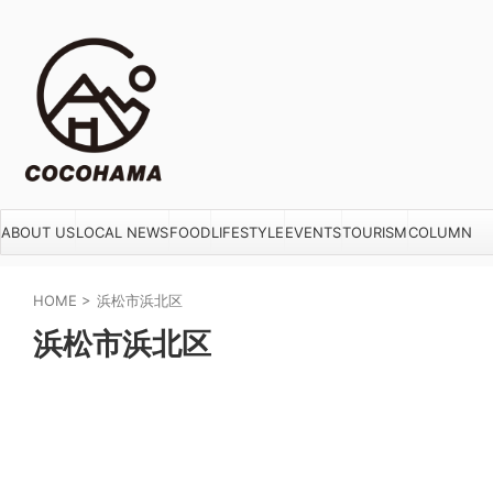
ABOUT US
LOCAL NEWS
FOOD
LIFESTYLE
EVENTS
TOURISM
COLUMN
HOME
>
浜松市浜北区
浜松市浜北区