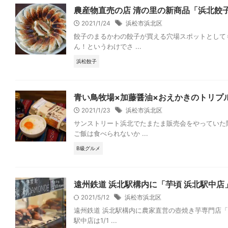
農産物直売の店 清の里の新商品「浜北餃
2021/1/24
浜松市浜北区
餃子のまるかわの餃子が買える穴場スポットとして
ん！というわけでさ ...
浜松餃子
青い鳥牧場×加藤醤油×おえかきのトリプ
2021/1/23
浜松市浜北区
サンストリート浜北でたまたま販売会をやっていた
ご飯は食べられないか ...
B級グルメ
遠州鉄道 浜北駅構内に「芋頃 浜北駅中
2021/5/12
浜松市浜北区
遠州鉄道 浜北駅構内に農家直営の壺焼き芋専門店「
駅中店は1/1 ...