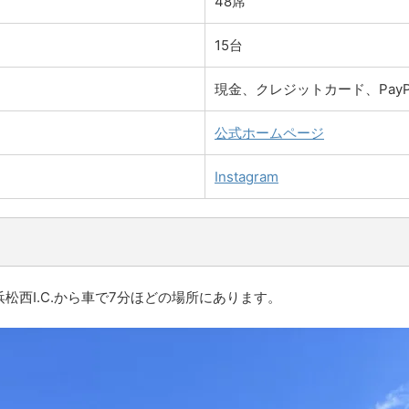
48席
15台
現金、クレジットカード、PayP
公式ホームページ
Instagram
松西I.C.から車で7分ほどの場所にあります。