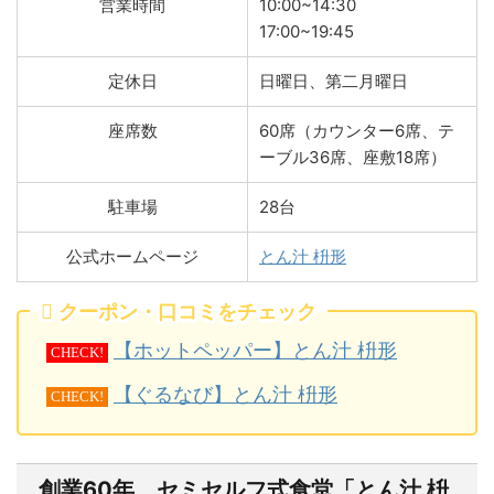
営業時間
10:00~14:30
17:00~19:45
定休日
日曜日、第二月曜日
座席数
60席（カウンター6席、テ
ーブル36席、座敷18席）
駐車場
28台
公式ホームページ
とん汁 枡形
クーポン・口コミをチェック
【ホットペッパー】とん汁 枡形
CHECK!
【ぐるなび】とん汁 枡形
CHECK!
創業60年、セミセルフ式食堂「とん汁 枡