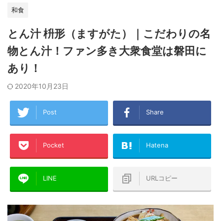
和食
とん汁 枡形（ますがた）｜こだわりの名
物とん汁！ファン多き大衆食堂は磐田に
あり！
2020年10月23日
Post
Share
Pocket
Hatena
LINE
URLコピー