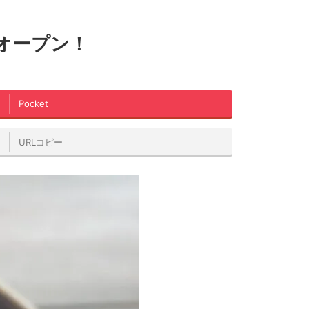
0オープン！
Pocket
URLコピー