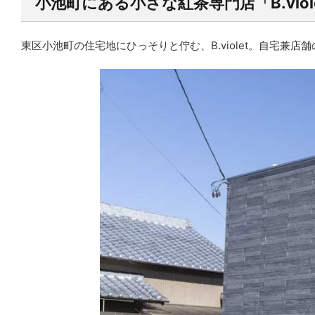
小池町にある小さな紅茶専門店「B.viol
東区小池町の住宅地にひっそりと佇む、B.violet。自宅兼店