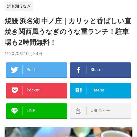
浜名湖うなぎ
焼鰻 浜名湖 中ノ庄｜カリッと香ばしい直
焼き関西風うなぎのうな重ランチ！駐車
場も2時間無料！
2020年10月24日
Post
Share
Pocket
Hatena
LINE
URLコピー