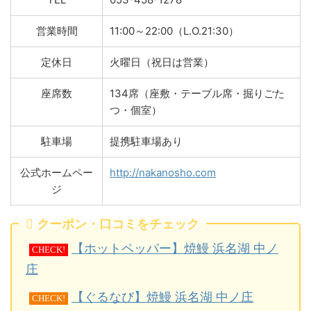
営業時間
11:00～22:00（L.O.21:30）
定休日
火曜日（祝日は営業）
座席数
134席（座敷・テーブル席・掘りごた
つ・個室）
駐車場
提携駐車場あり
公式ホームペー
http://nakanosho.com
ジ
クーポン・口コミをチェック
【ホットペッパー】焼鰻 浜名湖 中ノ
CHECK!
庄
【ぐるなび】焼鰻 浜名湖 中ノ庄
CHECK!