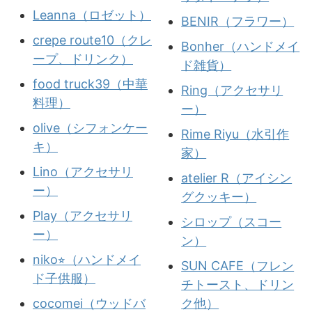
Leanna（ロゼット）
BENIR（フラワー）
crepe route10（クレ
Bonher（ハンドメイ
ープ、ドリンク）
ド雑貨）
food truck39（中華
Ring（アクセサリ
料理）
ー）
olive（シフォンケー
Rime Riyu（水引作
キ）
家）
Lino（アクセサリ
atelier R（アイシン
ー）
グクッキー）
Play（アクセサリ
シロップ（スコー
ー）
ン）
niko⭐︎（ハンドメイ
SUN CAFE（フレン
ド子供服）
チトースト、ドリン
cocomei（ウッドバ
ク他）