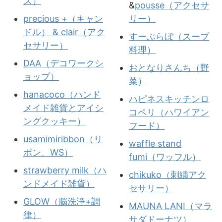
ス）
&
pousse（アクセサ
precious +（キャン
リー）
ドル） & clair（アク
すーぷらぼ（スープ
セサリー）
料理）
DAA（デコワークシ
おとなりさんち（野
ョップ）
菜）
hanacoco（ハンド
ハピネスキッチンロ
メイド雑貨とアイシ
コペリ（ハワイアン
ングクッキー）
フード）
usamimiribbon（リ
waffle stand
ボン、WS）
fumi（ワッフル）
strawberry milk（ハ
chikuko（刺繍アク
ンドメイド雑貨）
セサリー）
GLOW（脳洗浄+調
MAUNA LANI（マラ
律）
サダドーナツ）