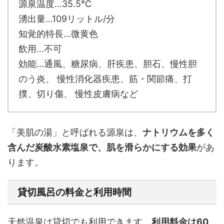
源泉温度...35.5℃
湧出量...109リットル/分
知覚的特長...微黄色
飲用...不可
効能...通風、糖尿病、肝疾患、胆石、慢性胆
のう炎、 慢性消化器疾患、筋・関節痛、打
撲、切り傷、 慢性皮膚病など
「美肌の湯」と呼ばれる源泉は、
ナトリウムを多く
含んだ炭酸水素塩泉で、肌を滑らかにする効果
があ
ります。
貸切風呂の料金と利用時間
天然温泉は貸切でも利用できます。
利用料金は60