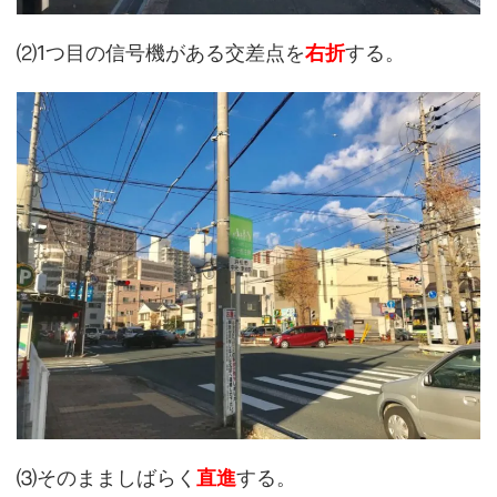
⑵1つ目の信号機がある交差点を
右折
する。
⑶そのまましばらく
直進
する。