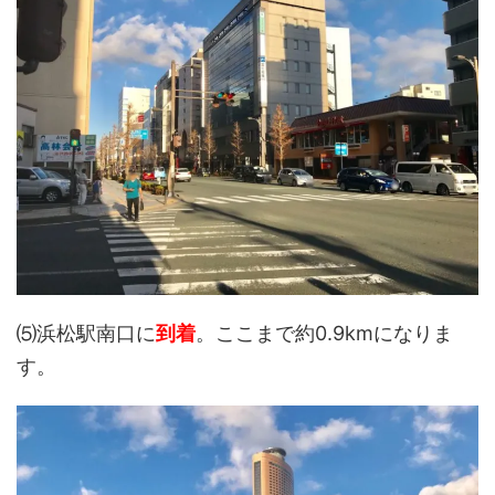
⑸浜松駅南口に
到着
。ここまで約0.9kmになりま
す。