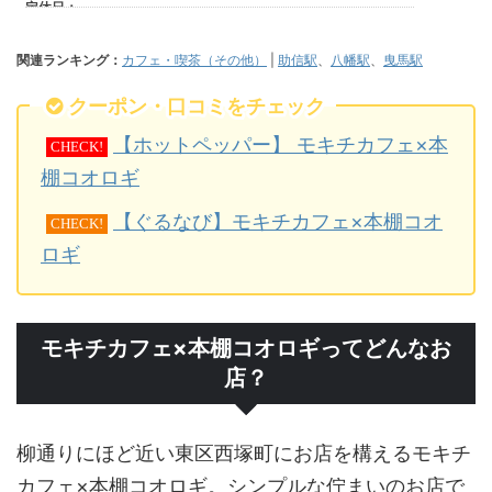
関連ランキング：
カフェ・喫茶（その他）
|
助信駅
、
八幡駅
、
曳馬駅
クーポン・口コミをチェック
【ホットペッパー】 モキチカフェ×本
CHECK!
棚コオロギ
【ぐるなび】モキチカフェ×本棚コオ
CHECK!
ロギ
モキチカフェ×本棚コオロギってどんなお
店？
柳通りにほど近い東区西塚町にお店を構えるモキチ
カフェ×本棚コオロギ。シンプルな佇まいのお店で